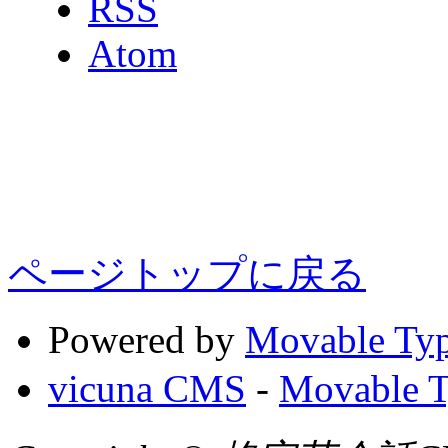
RSS
Atom
ページトップに戻る
Powered by
Movable Typ
vicuna CMS
-
Movabl